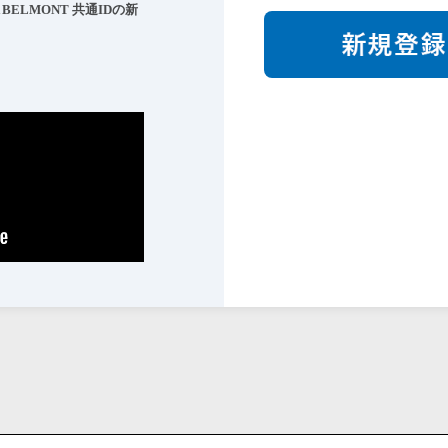
ELMONT 共通IDの
新